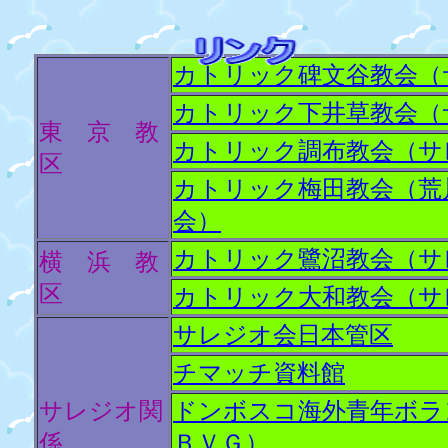
カトリック碑文谷教会（
カトリック下井草教会（
東 京 教
カトリック調布教会（サ
区
カトリック梅田教会（荒
会）
カトリック鷺沼教会（サ
横 浜 教
区
カトリック大和教会（サ
サレジオ会日本管区
チマッチ資料館
サレジオ関
ドンボスコ海外青年ボラ
係
ＢＶＧ）