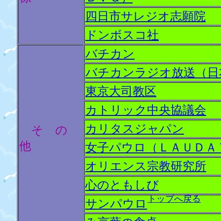
四日市サレジオ志願院
ドンボスコ社
バチカン
バチカンラジオ放送（日
東京大司教区
カトリック中央協議会
カリタスジャパン
そ の
他
女子パウロ（ＬＡＵＤＡ
オリエンス宗教研究所
心のともしび
トップへ戻る
サンパウロ